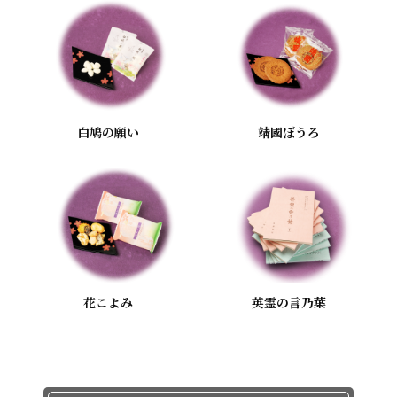
白鳩の願い
靖國ぼうろ
花こよみ
英霊の言乃葉