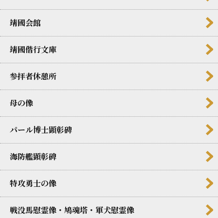
靖國会館
靖國偕行文庫
参拝者休憩所
母の像
パール博士顕彰碑
海防艦顕彰碑
特攻勇士の像
戦没馬慰霊像・鳩魂塔・軍犬慰霊像