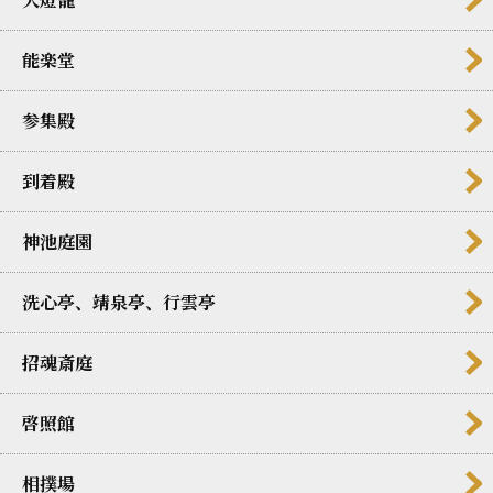
能楽堂
参集殿
到着殿
神池庭園
洗心亭、靖泉亭、行雲亭
招魂斎庭
啓照館
相撲場