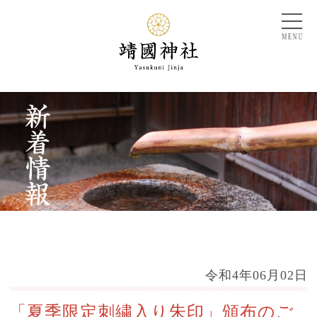
令和4年06月02日
「夏季限定刺繍入り朱印」頒布のご