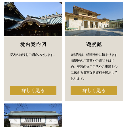
境内の施設をご紹介いたします。
遊就館は、靖國神社に鎮まります
御祭神のご遺書やご遺品をはじ
め、英霊のまごころやご事蹟を今
に伝える貴重な史資料を展示して
おります。