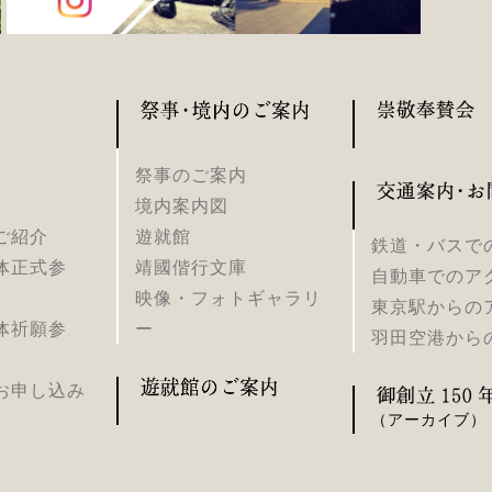
祭事のご案内
境内案内図
ご紹介
遊就館
鉄道・バスで
体正式参
靖國偕行文庫
自動車でのア
映像・フォトギャラリ
東京駅からの
体祈願参
ー
羽田空港から
お申し込み
（アーカイブ）