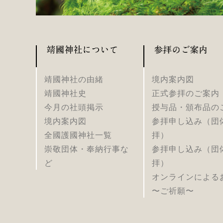
靖國神社の由緒
境内案内図
靖國神社史
正式参拝のご案内
今月の社頭掲示
授与品・頒布品の
境内案内図
参拝申し込み（団
全國護國神社一覧
拝）
崇敬団体・奉納行事な
参拝申し込み（団
ど
拝）
オンラインによる
〜ご祈願〜