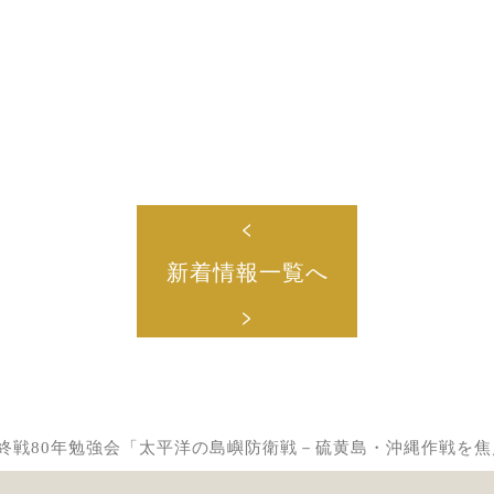
<
新着情報一覧へ
>
】終戦80年勉強会「太平洋の島嶼防衛戦－硫黄島・沖縄作戦を