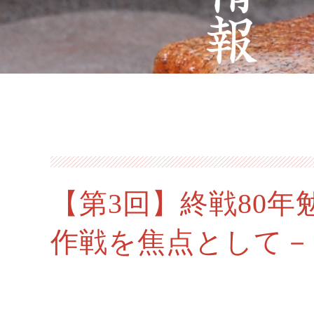
【第3回】終戦80
作戦を焦点として－