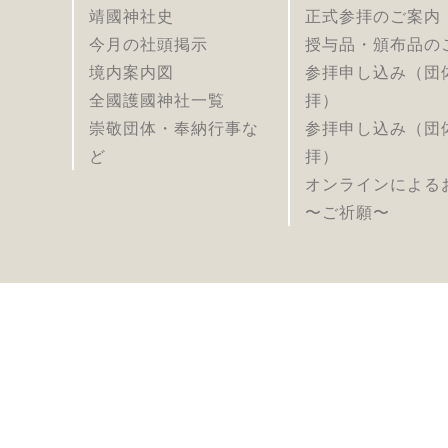
靖國神社史
正式参拝のご案内
今月の社頭掲示
授与品・頒布品の
境内案内図
参拝申し込み（団
全國護國神社一覧
拝）
崇敬団体・奉納行事な
参拝申し込み（団
ど
拝）
オンラインによる
〜ご祈願〜