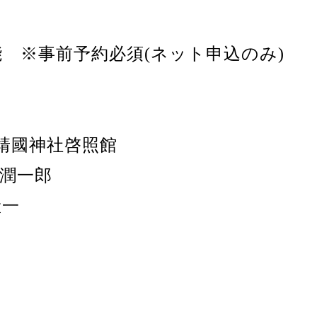
 ※事前予約必須(ネット申込のみ)
6時靖國神社啓照館
司潤一郎
産一