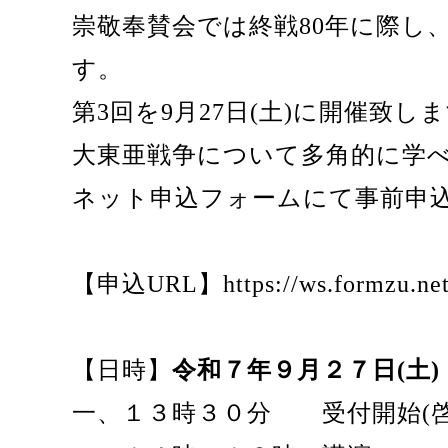
崇敬奉賛会では終戦80年に際し
す。
第3回を9月27日(土)に開催致し
大東亜戦争について多角的に学
ネット申込フォームにて事前申込
【申込URL】
https://ws.formzu.ne
【日時】
令和７年９月２７日(土)
一、１３時３０分 受付開始(啓