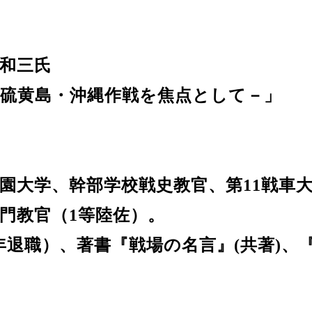
和三氏
－硫黄島・沖縄作戦を焦点として－」
園大学、幹部学校戦史教官、第11戦車
門教官（1等陸佐）。
0年退職）、著書『戦場の名言』(共著)