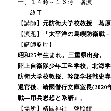
一、１４時～１６時 講演
終了
【講師】
元防衛大学校
教授 葛原
【演題】
「太平洋の島嶼防衛戦
【
講師略歴】
昭和25年生まれ。三重県出身。
陸上自衛隊少年工科学校、北海学
防衛大学校教授、幹部学校戦史専
退官後、靖國偕行文庫室長(202
戦―用兵思想と系譜』。
【場所】靖國神社 啓照館