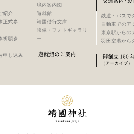
境内案内図
ご紹介
遊就館
鉄道・バスで
体正式参
靖國偕行文庫
自動車でのア
映像・フォトギャラリ
東京駅からの
体祈願参
ー
羽田空港から
お申し込み
（アーカイブ）