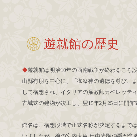
遊就館の歴史
◆
遊就館は明治10年の西南戦争が終わるころ
山縣有朋を中心に、「御祭神の遺徳を尊び、
して構想され、イタリアの雇教師カペレッティ
古城式の建物が竣工し、翌15年2月25日に開
館名は、構想段階で正式名称が決定するまで
いましたが、後の宮内大臣 田中光顕伯爵が学