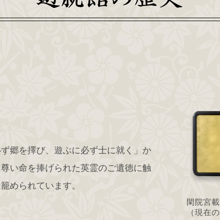
必ず郷を擇び、遊ぶに必ず士に就く」か
に尊い命を捧げられた英霊のご遺徳に触
は籠められています。
閑院宮載
（現在の