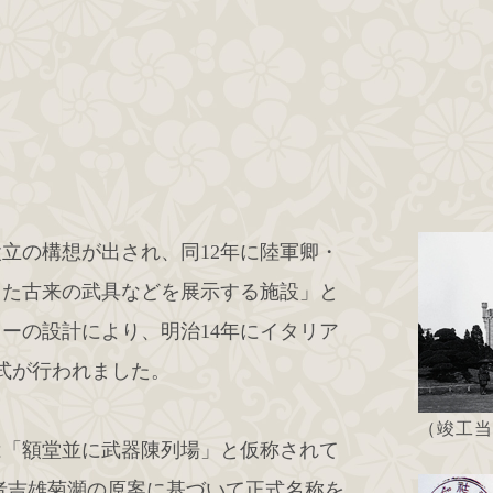
設立の構想が出され、同12年に陸軍卿・
また古来の武具などを展示する施設」と
ーの設計により、明治14年にイタリア
館式が行われました。
（竣工当
は「額堂並に武器陳列場」と仮称されて
者吉雄菊瀕の原案に基づいて正式名称を