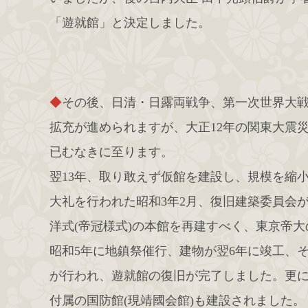
「遊就館」と決定しました。
◆
その後、日清・日露両戦争、第一次世界大
拡充が進められますが、大正12年の関東大震
已むなきに至ります。
翌13年、取り敢えず仮館を建設し、規模を縮
大礼を行われた昭和3年2月、復旧建築委員会
洋式(帝冠様式)の本館を再建すべく、東京帝
昭和5年に地鎮祭催行、建物が翌6年に竣工、そ
が行われ、遊就館の復旧が完了しました。更に
付属の国防館(現靖國会館)も建設されました。