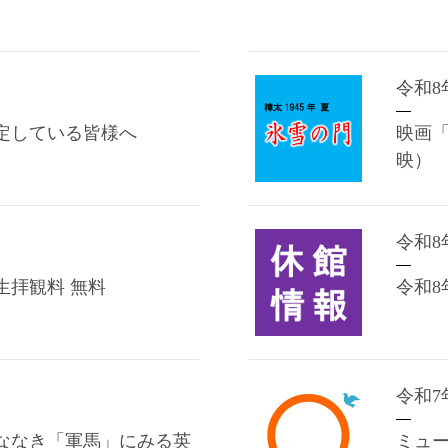
令和8
予定している皆様へ
映画「
映）
令和8
生拝観料 無料
令和
令和7
ななき「軍馬」にみる英
ミュ