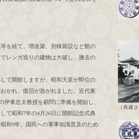
戦等を経て、増改築、別棟新設など館の
災でレンガ造りの建物は大破し、撤去の
小して開館しますが、昭和天皇が即位の
がおかれ、復旧が急がれました。近代東
大の伊東忠太教授を顧問に準備を開始し、
（再建さ
して昭和7年の4月26日に開館記念式典
昭和9年、国民への軍事知識普及のため